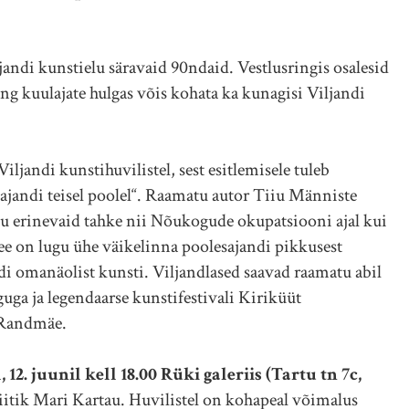
andi kunstielu säravaid 90ndaid. Vestlusringis osalesid
ng kuulajate hulgas võis kohata ka kunagisi Viljandi
ljandi kunstihuvilistel, sest esitlemisele tuleb
ajandi teisel poolel“. Raamatu autor Tiiu Männiste
elu erinevaid tahke nii Nõukogude okupatsiooni ajal kui
 See on lugu ühe väikelinna poolesajandi pikkusest
odi omanäolist kunsti. Viljandlased saavad raamatu abil
ga ja legendaarse kunstifestivali Kiriküüt
 Randmäe.
. juunil kell 18.00 Rüki galeriis (Tartu tn 7c,
iitik Mari Kartau. Huvilistel on kohapeal võimalus