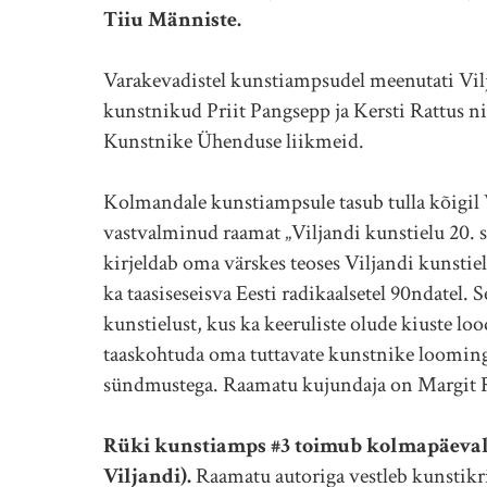
Tiiu Männiste.
Varakevadistel kunstiampsudel meenutati Vilj
kunstnikud Priit Pangsepp ja Kersti Rattus ni
Kunstnike Ühenduse liikmeid.
Kolmandale kunstiampsule tasub tulla kõigil Vi
vastvalminud raamat „Viljandi kunstielu 20. s
kirjeldab oma värskes teoses Viljandi kunsti
ka taasiseseisva Eesti radikaalsetel 90ndatel.
kunstielust, kus ka keeruliste olude kiuste lo
taaskohtuda oma tuttavate kunstnike loomingu
sündmustega. Raamatu kujundaja on Margit
Rüki kunstiamps #3 toimub kolmapäeval, 12
Viljandi).
Raamatu autoriga vestleb kunstikr