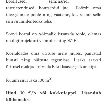
koolitused, seminarid,
teatrietendused, kontserdid jne. Pöördu oma
ideega meie poole ning vaatame, kas saame selle
siin ruumides teoks teha.
Soovi korral on võimalik kasutada toole, olemas
on digiprojektori valmidus ning WIFI.
Korraldades oma ürituse meie juures, panustad
kunsti ning näituste tegemisse. Lisaks saavad
üritusel osalejad tutvuda Eesti kaasaegse kunstiga.
2
Ruumi suurus ca 100 m
.
Hind 30 €/h või kokkuleppel. Lisandub
käibemaks.