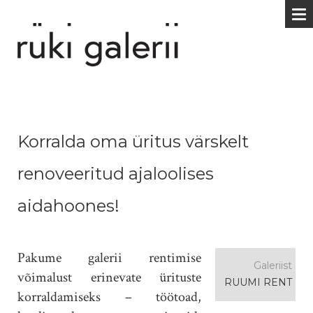
Korralda oma üritus värskelt
renoveeritud ajaloolises
aidahoones!
Pakume galerii rentimise
Galeriist
võimalust erinevate ürituste
RUUMI RENT
korraldamiseks – töötoad,