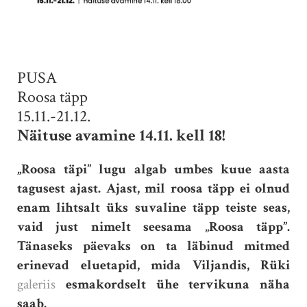
PUSA
Roosa täpp
15.11.-21.12.
Näituse avamine 14.11. kell 18!
„Roosa täpi” lugu algab umbes kuue aasta
tagusest ajast. Ajast, mil roosa täpp ei olnud
enam lihtsalt üks suvaline täpp teiste seas,
vaid just nimelt seesama „Roosa täpp”.
Tänaseks päevaks on ta läbinud mitmed
erinevad eluetapid, mida Viljandis, Rüki
galeriis
esmakord
selt ühe tervikuna näha
saa
b.