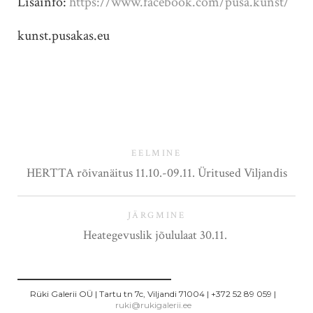
Lisainfo:
https://www.facebook.com/pusa.kunst/
kunst.pusakas.eu
EELMINE
HERTTA rõivanäitus 11.10.-09.11. Üritused Viljandis
JÄRGMINE
Heategevuslik jõululaat 30.11.
Rüki Galerii OÜ | Tartu tn 7c, Viljandi 71004 | +372 52 89 059 |
ruki
@rukigalerii.ee