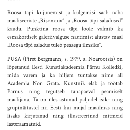
Roosa täpi kujunemist ja kulgemisi saab näha
maaliseeriate „Risomnia” ja „Roosa täpi saladused”
kaudu. Punktina roosa täpi loole valmib ka
esmakordselt galeriivalguse nautimist alustav maal
„Roosa täpi saladus tuleb peaaegu ilmsiks”.
PUSA (Piret Bergmann, s. 1979. a. Noarootsis) on
lõpetanud Eesti Kunstiakadeemia Pärnu Kolledži,
mida varem ja ka hiljem tuntakse nime all
Academia Non Grata. Kunstnik elab ja töötab
Pärnus ning tegutseb tänapäeval peamiselt
maalijana. Ta on üles astunud paljudel isik- ning
grupinäitustel nii Eesti kui mujal maailmas ning
lisaks kirjutanud ning illustreerinud mitmeid
lasteraamatuid.